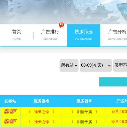
首页
广告排行
搜服筛选
广告分析
HOME
GuangGao
AD SEARCH
Game analysis
发布站
服务器名
服务器IP
开区
《 净天之命 》
《 剧情专属 》
今日 16:
《 净天之命 》
《 剧情专属 》
今日 16: