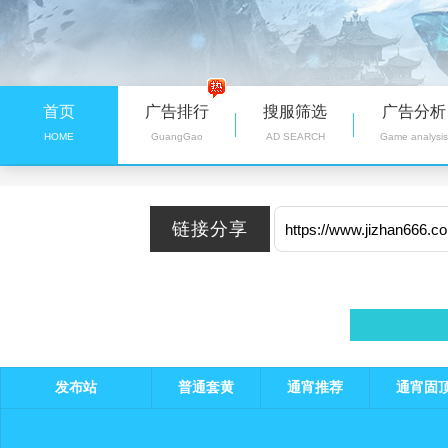
首页
广告排行
搜服筛选
广告分析
HOME
GuangGao
AD SEARCH
Game analysis
发布站
普通套黄
通宵推荐
通宵固