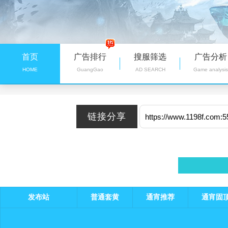
首页
广告排行
搜服筛选
广告分析
HOME
GuangGao
AD SEARCH
Game analysis
发布站
普通套黄
通宵推荐
通宵固