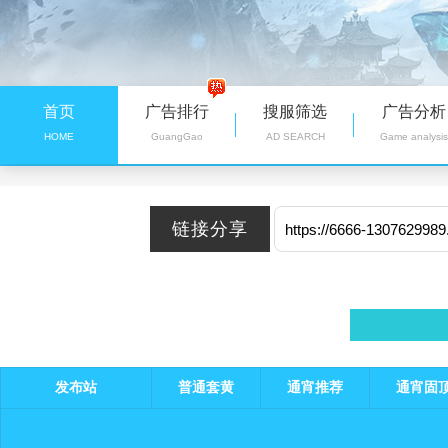
首页
广告排行
搜服筛选
广告分析
HOME
GuangGao
AD SEARCH
Game analysis
发布站
普通套黄
通宵推荐
通宵固