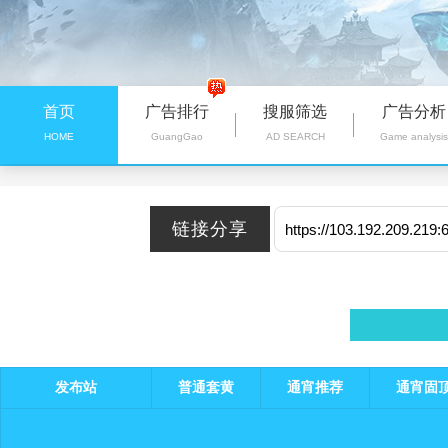
首页
广告排行
搜服筛选
广告分析
HOME
GuangGao
AD SEARCH
Game analysis
发布站
普通套黄
通宵推荐
通宵固