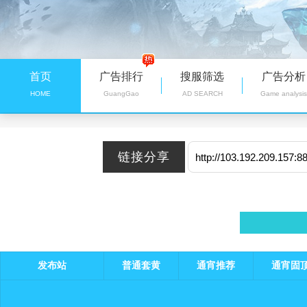
首页
广告排行
搜服筛选
广告分析
HOME
GuangGao
AD SEARCH
Game analysis
发布站
普通套黄
通宵推荐
通宵固